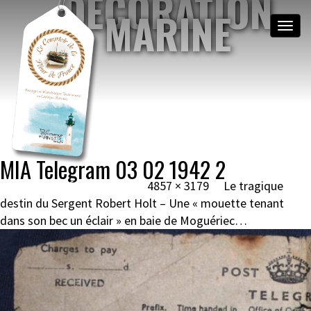
DÉCORATION
MARINE
Toggle
naviga
NOEUDS MARINS &
MATELOTAGE
BRETAGNE, MOGUÉRIEC
Image navigation
MIA Telegram 03 02 1942 2
Published
19 février 2018
at
4857 × 3179
in
Le tragique
destin du Sergent Robert Holt – Une « mouette tenant
dans son bec un éclair » en baie de Moguériec…