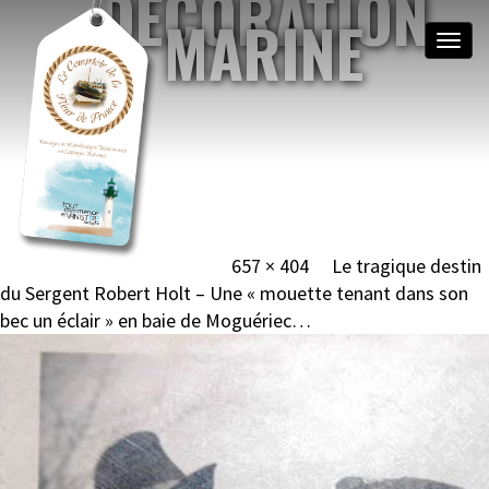
DÉCORATION
MARINE
Toggle
naviga
NOEUDS MARINS &
MATELOTAGE
BRETAGNE, MOGUÉRIEC
Image navigation
Published
27 janvier 2018
at
657 × 404
in
Le tragique destin
du Sergent Robert Holt – Une « mouette tenant dans son
bec un éclair » en baie de Moguériec…