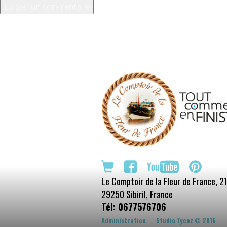
Le Comptoir de la Fleur de France,
21
29250
Sibiril
,
France
Tél: 0677576706
Administration
Studio Tycoz © 2016