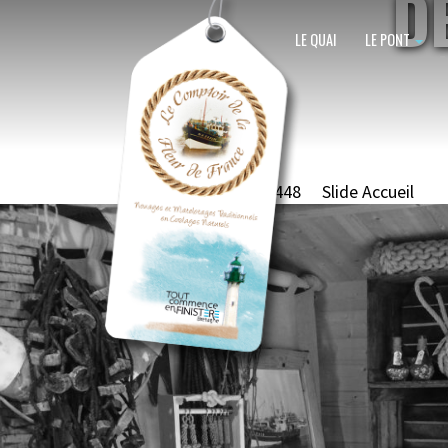
D
LE QUAI
LE PONT
Image navigation
Published
10 février 2018
at
3264 × 2448
in
Slide Accueil