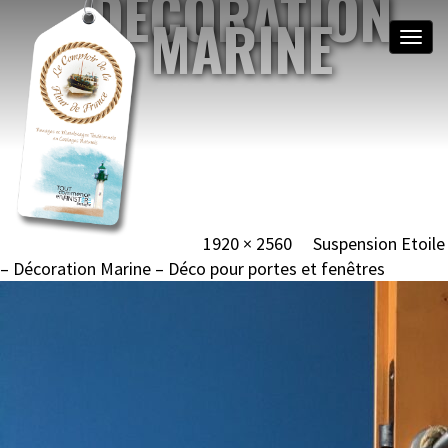
DÉCORATION
MARINE
Toggle
naviga
NOEUDS MARINS &
MATELOTAGE
BRETAGNE, MOGUÉRIEC
Image navigation
Published
6 janvier 2024
at
1920 × 2560
in
Suspension Etoile
– Décoration Marine – Déco pour portes et fenêtres