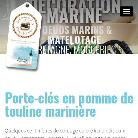
DÉCORATION
MARINE
Toggle
naviga
NOEUDS MARINS &
MATELOTAGE
BRETAGNE, MOGUÉRIEC
Porte-clés en pomme de
touline marinière
Quelques centimètres de cordage coloré (ici on dit du «