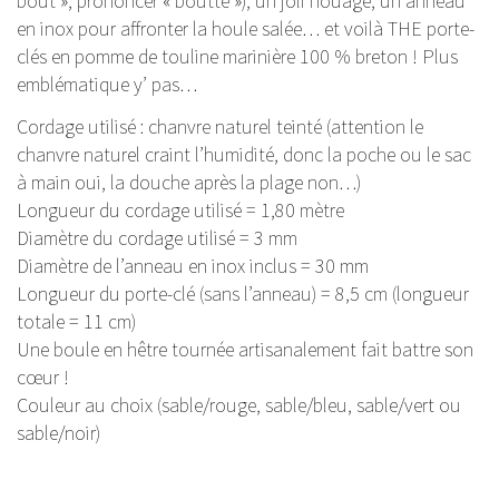
bout », prononcer « boutte »), un joli nouage, un anneau
en inox pour affronter la houle salée… et voilà THE porte-
clés en pomme de touline marinière 100 % breton ! Plus
emblématique y’ pas…
Cordage utilisé : chanvre naturel teinté (attention le
chanvre naturel craint l’humidité, donc la poche ou le sac
à main oui, la douche après la plage non…)
Longueur du cordage utilisé = 1,80 mètre
Diamètre du cordage utilisé = 3 mm
Diamètre de l’anneau en inox inclus = 30 mm
Longueur du porte-clé (sans l’anneau) = 8,5 cm (longueur
totale = 11 cm)
Une boule en hêtre tournée artisanalement fait battre son
cœur !
Couleur au choix (sable/rouge, sable/bleu, sable/vert ou
sable/noir)