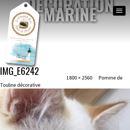
DÉCORATION
MARINE
Toggle
naviga
NOEUDS MARINS &
MATELOTAGE
BRETAGNE, MOGUÉRIEC
Image navigation
IMG_E6242
Published
6 novembre 2021
at
1800 × 2560
in
Pomme de
Touline décorative