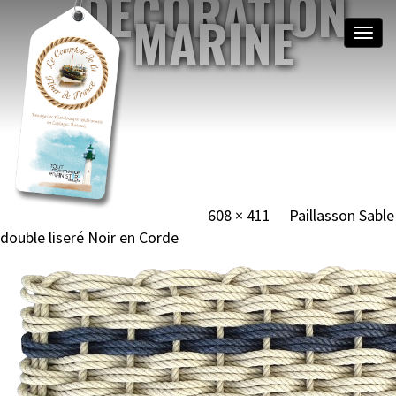
DÉCORATION
MARINE
Toggle
naviga
NOEUDS MARINS &
MATELOTAGE
BRETAGNE, MOGUÉRIEC
Image navigation
Published
1 septembre 2024
at
608 × 411
in
Paillasson Sable
double liseré Noir en Corde