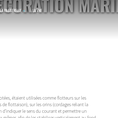
ÉCORATION MARI
LA PASSERELLE
LA VHF
NOEUDS MARINS & MATELOTAG
BRETAGNE, MOGUÉRIEC
otées, étaient utilisées comme flotteurs sur les
e flottaison), sur les orins (cordages reliant la
in d’indiquer le sens du courant et permettre un
 eux-mêmes afin de les stabiliser verticalement au fond