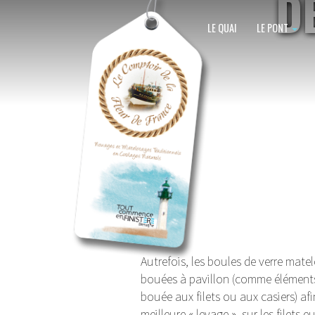
D
LE QUAI
LE PONT
Autrefois, les boules de verre matel
bouées à pavillon (comme éléments d
bouée aux filets ou aux casiers) af
meilleure « levage », sur les filets