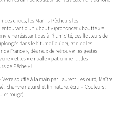
bri des chocs, les Marins-Pêcheurs les
es entourant d’un « bout » (prononcer « boutte » =
nvre ne résistant pas à l’humidité, ces flotteurs de
(plongés dans le bitume liquide), afin de les
 de France », désireux de retrouver les gestes
 verre » et les « emballe » patiemment…les
urs de Pêche » !
Verre soufflé à la main par Laurent Lesiourd, Maître
é : chanvre naturel et lin naturel écru – Couleurs :
eu et rouge)