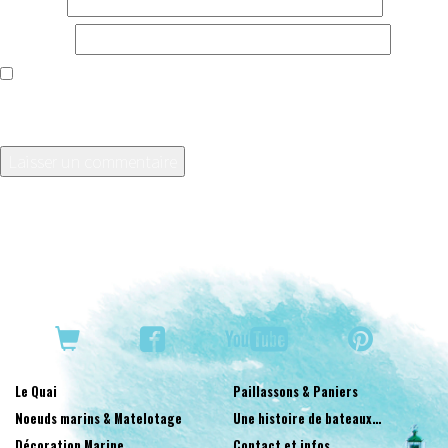
E-mail
*
Site web
Enregistrer mon nom, mon e-mail et mon site dans le
navigateur pour mon prochain commentaire.
Le Quai
Paillassons & Paniers
Noeuds marins & Matelotage
Une histoire de bateaux…
Décoration Marine
Contact et infos