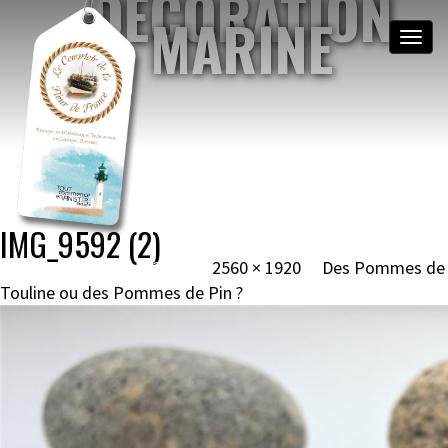
DÉCORATION
MARINE
Toggle
naviga
NOEUDS MARINS &
MATELOTAGE
BRETAGNE, MOGUÉRIEC
Image navigation
IMG_9592 (2)
Published
12 février 2022
at
2560 × 1920
in
Des Pommes de
Touline ou des Pommes de Pin ?