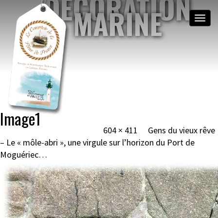
DÉCORATION
MARINE
Toggle
naviga
NOEUDS MARINS &
MATELOTAGE
BRETAGNE, MOGUÉRIEC
Image navigation
Image1
Published
14 janvier 2017
at
604 × 411
in
Gens du vieux rêve
– Le « môle-abri », une virgule sur l’horizon du Port de
Moguériec…