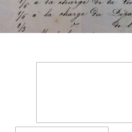
Laisser un commentaire
Votre adresse e-mail ne sera pas publiée.
Les champs obligatoir
Commentaire
*
Nom
*