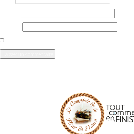
E-mail
*
Site web
Enregistrer mon nom, mon e-mail et mon site dans l