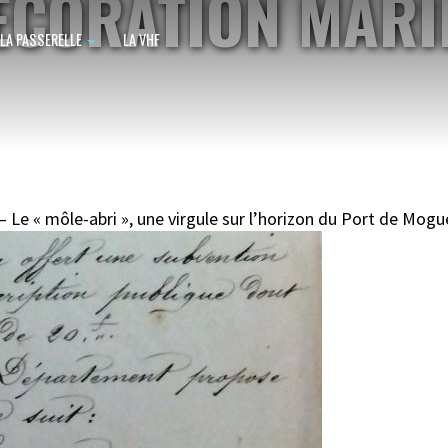
ÉCORATION MARI
LA PASSERELLE
LA VHF
NOEUDS MARINS & MATELOTAG
BRETAGNE, FINISTÈRE, MOGUÉRIE
– Le « môle-abri », une virgule sur l’horizon du Port de Mog