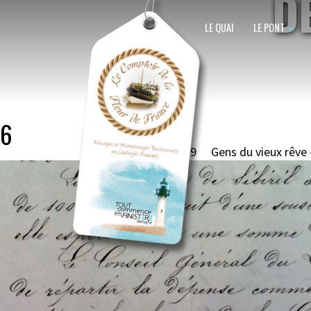
D
LE QUAI
LE PONT
Image navigation
6
Published
14 janvier 2017
at
770 × 329
in
Gens du vieux rêve 