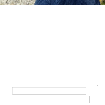
Laisser un commentaire
Votre adresse e-mail ne sera pas publiée.
Les champs
obligatoires sont indiqués avec
*
Commentaire
*
Nom
*
E-mail
*