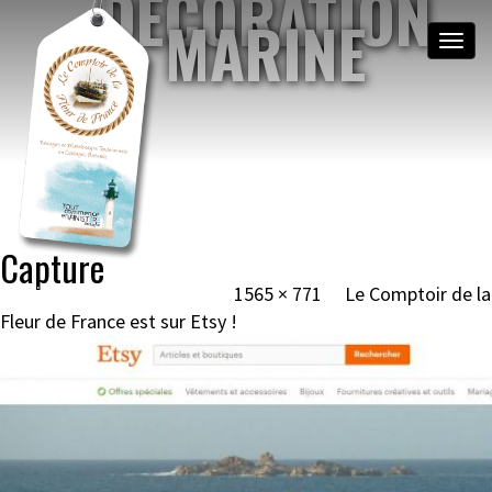
DÉCORATION
MARINE
Toggle
naviga
NOEUDS MARINS &
MATELOTAGE
BRETAGNE, MOGUÉRIEC
Image navigation
Capture
Published
1 octobre 2017
at
1565 × 771
in
Le Comptoir de la
Fleur de France est sur Etsy !